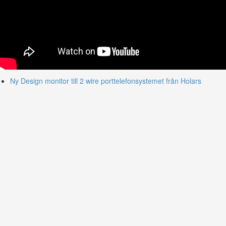
Ny Design monitor till 2 wire porttelefonsystemet från Holars