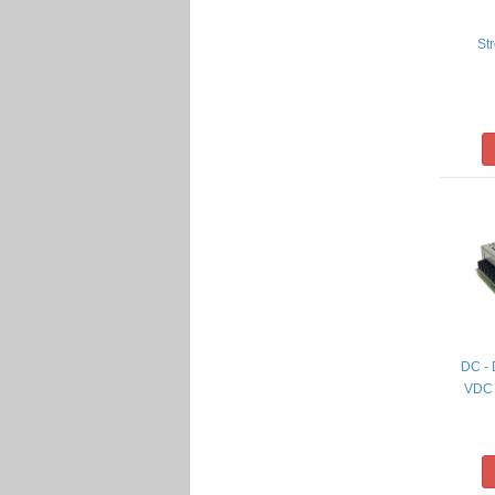
St
DC - 
VDC 