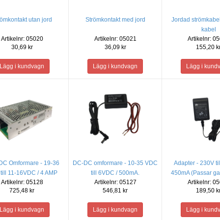
römkontakt utan jord
Strömkontakt med jord
Jordad strömkabel
kabel
Artikelnr: 05020
Artikelnr: 05021
Artikelnr: 0
30,69 kr
36,09 kr
155,20 k
DC Omformare - 19-36
DC-DC omformare - 10-35 VDC
Adapter - 230V ti
till 11-16VDC / 4 AMP
till 6VDC / 500mA.
450mA (Passar ga
Artikelnr: 05128
Artikelnr: 05127
Artikelnr: 0
Link)
725,48 kr
546,81 kr
189,50 k