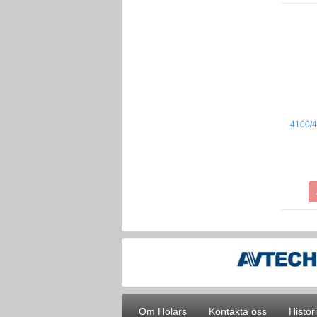
4100/4 
Om Holars
Kontakta oss
Histor