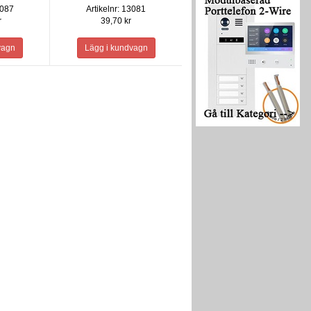
3087
Artikelnr: 13081
serien
r
39,70 kr