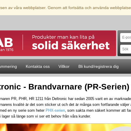
elsen av våra webbplatser. Genom att fortsätta och använda webbplatse
ammering
Kontakta oss
Villkor
Bli kund/registrera dig
tronic - Brandvarnare (PR-Serien
naren PR, PHR, HR 1211 från Deltronic har sedan 2005 varit en av marknade
narens kvalité är det som sticker ut och det är många som fortfarande väljer 
med en ny serie som heter
PHX-serien
, som sakta men säkert kommer att fa
 lager så länge som vi ser ett behov från våra kunder.