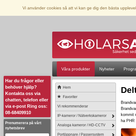
Vi använder cookies så att vi kan ge dig den bästa upplev
Våra produkter
Nyheter
Progr
Har du frågor eller
behöver hjälp?
Hem
Del
Kontakta oss via
Favoriter
chatten, telefon eller
Brandvar
via e-post
Ring oss:
Vi rekommenderar
Brandvar
08-68409910
kommit 
IP-kameror / Nätverkskameror
ha PHR i
Prenumerera på vårt
Analoga kameror / HD-CCTV
nyhetsbrev
Portöppnare / Passersystem