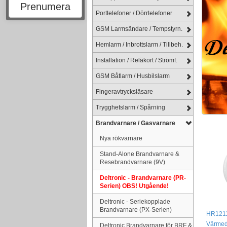
Prenumera
Porttelefoner / Dörrtelefoner
GSM Larmsändare / Tempstyrn.
Hemlarm / Inbrottslarm / Tillbeh.
Installation / Reläkort / Strömf.
GSM Båtlarm / Husbilslarm
Fingeravtrycksläsare
Trygghetslarm / Spårning
Brandvarnare / Gasvarnare
Nya rökvarnare
Stand-Alone Brandvarnare &
Resebrandvarnare (9V)
Deltronic - Brandvarnare (PR-
Serien) OBS! Utgående!
Deltronic - Seriekopplade
Brandvarnare (PX-Serien)
HR1211
Värmede
Deltronic Brandvarnare för BRF &