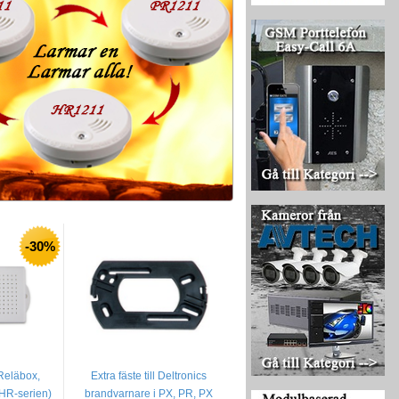
-30%
Reläbox,
Extra fäste till Deltronics
 PHR-serien)
brandvarnare i PX, PR, PX