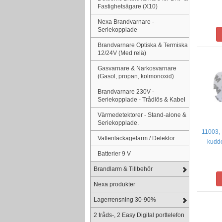
Fastighetsägare (X10)
Nexa Brandvarnare -
Seriekopplade
Brandvarnare Optiska & Termiska
12/24V (Med relä)
Gasvarnare & Narkosvarnare
(Gasol, propan, kolmonoxid)
Brandvarnare 230V -
Seriekopplade - Trådlös & Kabel
Värmedetektorer - Stand-alone &
Seriekopplade.
11003,
Vattenläckagelarm / Detektor
kudde
Batterier 9 V
Brandlarm & Tillbehör
Nexa produkter
Lagerrensning 30-90%
2 tråds-, 2 Easy Digital porttelefon