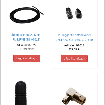
Lågförlustkabel 20 Meter -
2 Pluggar till Antennkabel
FME/FME (Till 07613)
07617, 07618, 07619, 07620
Artikelnr: 07629
Artikelnr: 07613
1 393,22 kr
227,39 kr