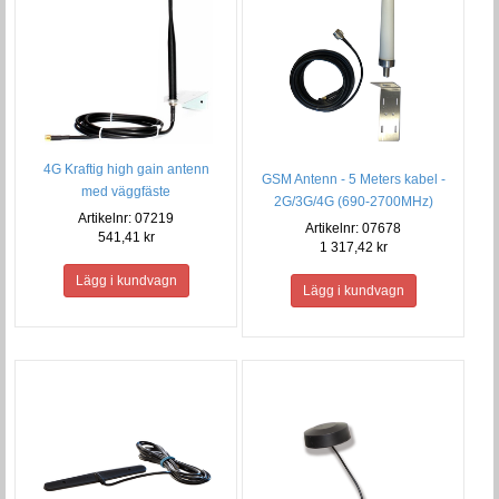
4G Kraftig high gain antenn
GSM Antenn - 5 Meters kabel -
med väggfäste
2G/3G/4G (690-2700MHz)
Artikelnr: 07219
Artikelnr: 07678
541,41 kr
1 317,42 kr