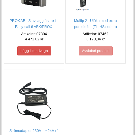
PROX AB - Slav taggläsare till
Multip 2 - Utöka med extra
Easy-call 6 ABK/PROX.
porttelefon (Till HS serien)
Artikelnr: 07304
Artikelnr: 07462
4 472,02 kr
3 170,84 kr
Avslutad produkt
Strömadapter 230V --> 24V / 1