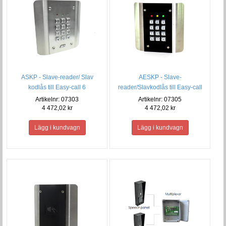
ASKP - Slave-reader/ Slav
AESKP - Slave-
kodlås till Easy-call 6
reader/Slavkodlås till Easy-call
ABK/PROX
6 ABK/PROX
Artikelnr: 07303
Artikelnr: 07305
4 472,02 kr
4 472,02 kr