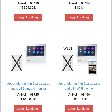
monitorer
Artikelnr: 08490
Artikelnr: 08484
45 309,20 kr
1,81 kr
Uppgradering från Svarapparat
Uppgradering från Svarapparat
audio till Standard monitor
audio till WiFi monitor
Artikelnr: 08725
Artikelnr: 08460
1 653,09 kr
2 983,16 kr