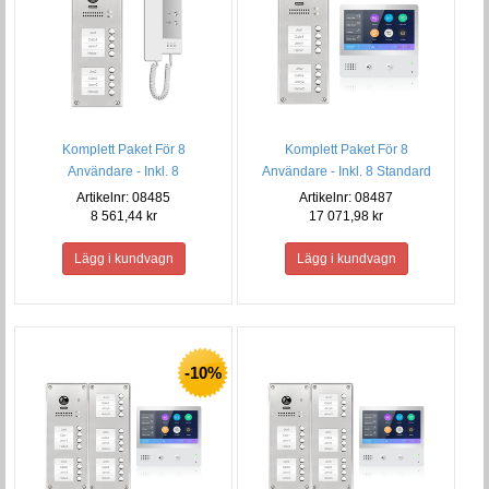
Komplett Paket För 8
Komplett Paket För 8
Användare - Inkl. 8
Användare - Inkl. 8 Standard
Svarsapparater
monitorer
Artikelnr: 08485
Artikelnr: 08487
8 561,44 kr
17 071,98 kr
-10%