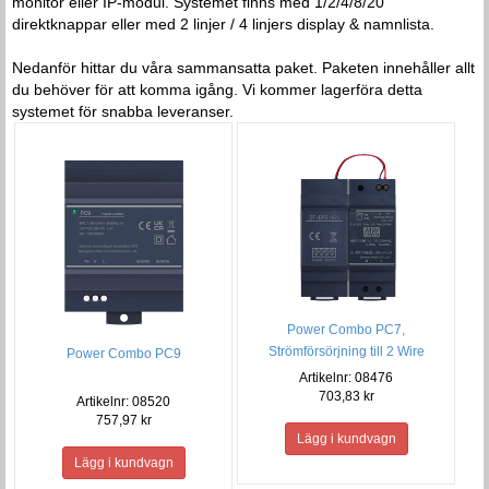
monitor eller IP-modul. Systemet finns med 1/2/4/8/20
direktknappar eller med 2 linjer / 4 linjers display & namnlista.
.
Nedanför hittar du våra sammansatta paket. Paketen innehåller allt
du behöver för att komma igång. Vi kommer lagerföra detta
systemet för snabba leveranser.
Power Combo PC7,
Strömförsörjning till 2 Wire
Power Combo PC9
Artikelnr: 08476
703,83 kr
Artikelnr: 08520
757,97 kr