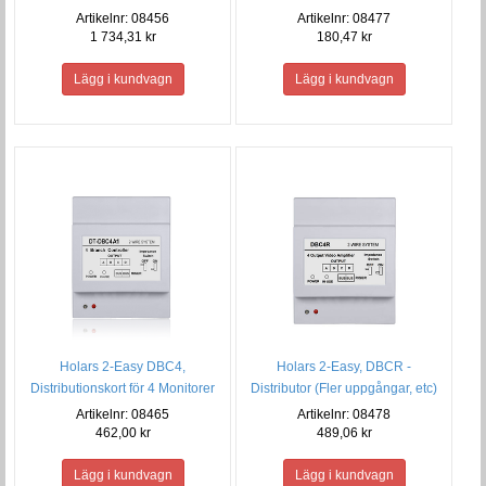
IP54
Artikelnr: 08456
Artikelnr: 08477
1 734,31 kr
180,47 kr
Holars 2-Easy DBC4,
Holars 2-Easy, DBCR -
Distributionskort för 4 Monitorer
Distributor (Fler uppgångar, etc)
Artikelnr: 08465
Artikelnr: 08478
462,00 kr
489,06 kr