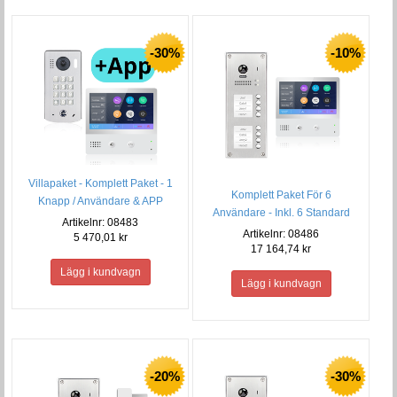
-30%
-10%
Villapaket - Komplett Paket - 1
Komplett Paket För 6
Knapp / Användare & APP
Användare - Inkl. 6 Standard
Artikelnr: 08483
monitorer
Artikelnr: 08486
5 470,01 kr
17 164,74 kr
-20%
-30%