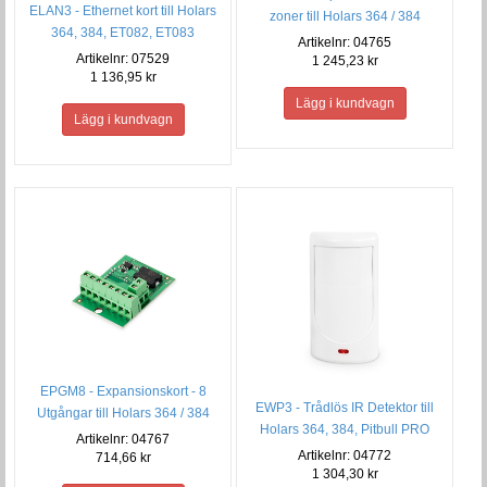
ELAN3 - Ethernet kort till Holars
zoner till Holars 364 / 384
364, 384, ET082, ET083
Artikelnr: 04765
Artikelnr: 07529
1 245,23 kr
1 136,95 kr
EPGM8 - Expansionskort - 8
EWP3 - Trådlös IR Detektor till
Utgångar till Holars 364 / 384
Holars 364, 384, Pitbull PRO
Artikelnr: 04767
Artikelnr: 04772
714,66 kr
1 304,30 kr