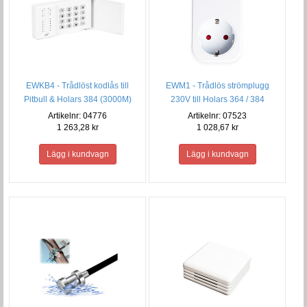
EWKB4 - Trådlöst kodlås till
EWM1 - Trådlös strömplugg
Pitbull & Holars 384 (3000M)
230V till Holars 364 / 384
Artikelnr: 04776
Artikelnr: 07523
1 263,28 kr
1 028,67 kr