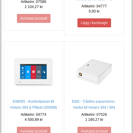
Artikelnr: 07586
Artikelnr: 04777
2 104,27 kr
0,00 kr
Avslutad produkt
EWKB5 - Kontrollpanel till
EW2 - Trådlös expansions -
Holars 384 & Pitbull (3000M)
modul till Holars 364 / 384
Artikelnr: 04774
Artikelnr: 07528
4 500,89 kr
1 180,27 kr
Avslutad produkt
Avslutad produkt