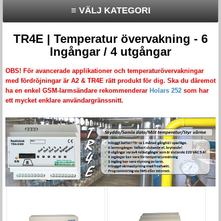
≡ VÄLJ KATEGORI
TR4E | Temperatur övervakning - 6
Ingångar / 4 utgångar
OBS! För avancerade applikationer och temperaturövervakningar
med fördröjningar är A2 & TR4E rätt produkt för dig. Ska du däremot
ha en enkel GSM-larmsändare rekommenderar
Holars 252
som har
ett mycket enklare användargränssnitt.