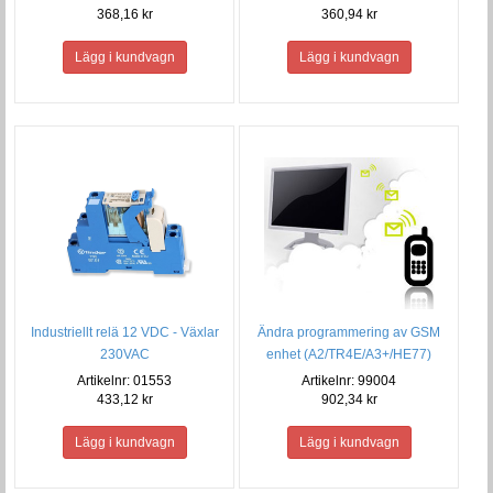
368,16 kr
360,94 kr
Industriellt relä 12 VDC - Växlar
Ändra programmering av GSM
230VAC
enhet (A2/TR4E/A3+/HE77)
Artikelnr: 01553
Artikelnr: 99004
433,12 kr
902,34 kr