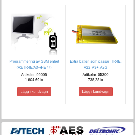
Programmering av GSM enhet
Extra batteri som passar: TR4E,
(A2/TR4E/A3+/HE77)
A22, A3+, A2G
Artikelnr: 99005
Artikelnr: 05300
1 804,69 kr
738,28 kr