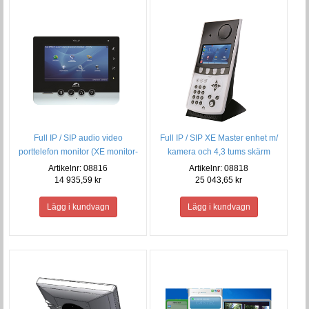
Full IP / SIP audio video
Full IP / SIP XE Master enhet m/
porttelefon monitor (XE monitor-
kamera och 4,3 tums skärm
P)
Artikelnr: 08816
Artikelnr: 08818
14 935,59 kr
25 043,65 kr