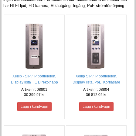
har HI-FI ljud, HD kamera, Reläutgång, Ingång, PoE strömförsörjning.
Xellip - SIP / IP porttelefon,
Xellip SIP / IP porttelefon,
Display lista + 1 Direktknapp
Display lista, PoE, Kortläsare
Artikelnr: 08801
Artikelnr: 08804
30 399,97 kr
36 812,02 kr