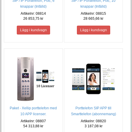
SIP / IP Porttelefon, PoE, 6
SIP / IP Porttelefon, PoE, 10
knappar (Infälld)
knappar (Infälld)
Artikelnr: 08814
Artikelnr: 08815
26 853,75 kr
28 665,66 kr
Paket - Xellip porttelefon med
Porttelefon SIP APP till
10 APP licenser.
Smarttelefon (abonnemang)
Artikelnr: 08807
Artikelnr: 08820
54 313,88 kr
3 187,08 kr