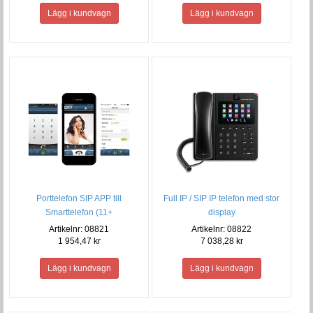
Porttelefon SIP APP till
Full IP / SIP IP telefon med stor
Smarttelefon (11+
display
abonnemang)
Artikelnr: 08821
Artikelnr: 08822
1 954,47 kr
7 038,28 kr