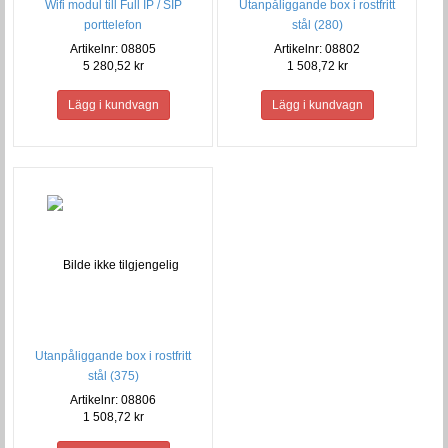
Wifi modul till Full IP / SIP
Utanpåliggande box i rostfritt
porttelefon
stål (280)
Artikelnr: 08805
Artikelnr: 08802
5 280,52 kr
1 508,72 kr
Utanpåliggande box i rostfritt
stål (375)
Artikelnr: 08806
1 508,72 kr