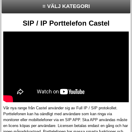
≡ VÄLJ KATEGORI
SIP / IP Porttelefon Castel
Vår nya range från Castel använder sig av Full IP / SIP protokollet.
Porttelefonen kan ha oändligt med användare som kan ringa via
monitorer eller mobiltelefoner via en SIP APP. Ska APP användas måste
en licens köpas per användare. Licensen betalas endast en gång och har
ingen månadskostnad. Porttelefonen har massa smarta funktioner och