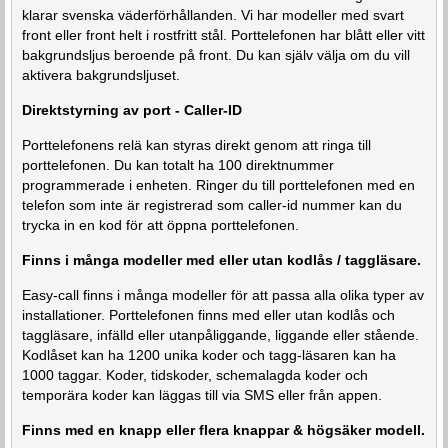
klarar svenska väderförhållanden. Vi har modeller med svart
front eller front helt i rostfritt stål. Porttelefonen har blått eller vitt
bakgrundsljus beroende på front. Du kan själv välja om du vill
aktivera bakgrundsljuset.
Direktstyrning av port - Caller-ID
Porttelefonens relä kan styras direkt genom att ringa till
porttelefonen. Du kan totalt ha 100 direktnummer
programmerade i enheten. Ringer du till porttelefonen med en
telefon som inte är registrerad som caller-id nummer kan du
trycka in en kod för att öppna porttelefonen.
Finns i många modeller med eller utan kodlås / taggläsare.
Easy-call finns i många modeller för att passa alla olika typer av
installationer. Porttelefonen finns med eller utan kodlås och
taggläsare, infälld eller utanpåliggande, liggande eller stående.
Kodlåset kan ha 1200 unika koder och tagg-läsaren kan ha
1000 taggar. Koder, tidskoder, schemalagda koder och
temporära koder kan läggas till via SMS eller från appen.
Finns med en knapp eller flera knappar & högsäker modell.