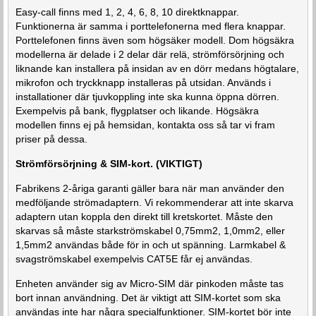
Easy-call finns med 1, 2, 4, 6, 8, 10 direktknappar.
Funktionerna är samma i porttelefonerna med flera knappar.
Porttelefonen finns även som högsäker modell. Dom högsäkra
modellerna är delade i 2 delar där relä, strömförsörjning och
liknande kan installera på insidan av en dörr medans högtalare,
mikrofon och tryckknapp installeras på utsidan. Används i
installationer där tjuvkoppling inte ska kunna öppna dörren.
Exempelvis på bank, flygplatser och likande. Högsäkra
modellen finns ej på hemsidan, kontakta oss så tar vi fram
priser på dessa.
Strömförsörjning & SIM-kort. (VIKTIGT)
Fabrikens 2-åriga garanti gäller bara när man använder den
medföljande strömadaptern. Vi rekommenderar att inte skarva
adaptern utan koppla den direkt till kretskortet. Måste den
skarvas så måste starkströmskabel 0,75mm2, 1,0mm2, eller
1,5mm2 användas både för in och ut spänning. Larmkabel &
svagströmskabel exempelvis CAT5E får ej användas.
Enheten använder sig av Micro-SIM där pinkoden måste tas
bort innan användning. Det är viktigt att SIM-kortet som ska
användas inte har några specialfunktioner. SIM-kortet bör inte