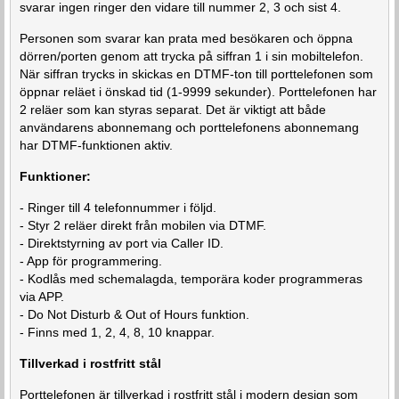
svarar ingen ringer den vidare till nummer 2, 3 och sist 4.
Personen som svarar kan prata med besökaren och öppna
dörren/porten genom att trycka på siffran 1 i sin mobiltelefon.
När siffran trycks in skickas en DTMF-ton till porttelefonen som
öppnar reläet i önskad tid (1-9999 sekunder). Porttelefonen har
2 reläer som kan styras separat. Det är viktigt att både
användarens abonnemang och porttelefonens abonnemang
har DTMF-funktionen aktiv.
Funktioner:
- Ringer till 4 telefonnummer i följd.
- Styr 2 reläer direkt från mobilen via DTMF.
- Direktstyrning av port via Caller ID.
- App för programmering.
- Kodlås med schemalagda, temporära koder programmeras
via APP.
- Do Not Disturb & Out of Hours funktion.
- Finns med 1, 2, 4, 8, 10 knappar.
Tillverkad i rostfritt stål
Porttelefonen är tillverkad i rostfritt stål i modern design som