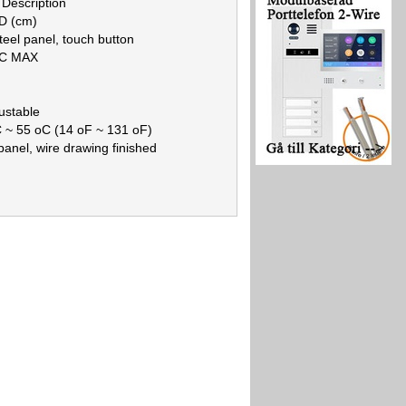
Description
0D (cm)
teel panel, touch button
DC MAX
ustable
 ~ 55 oC (14 oF ~ 131 oF)
 panel, wire drawing finished