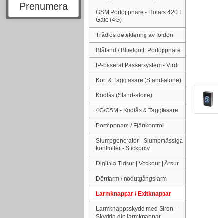
Prenumera
GSM Portöppnare - Holars 420 I
Gate (4G)
Trådlös detektering av fordon
Blåtand / Bluetooth Portöppnare
IP-baserat Passersystem - Virdi
Kort & Taggläsare (Stand-alone)
Kodlås (Stand-alone)
4G/GSM - Kodlås & Taggläsare
Portöppnare / Fjärrkontroll
Slumpgenerator - Slumpmässiga
kontroller - Stickprov
Digitala Tidsur | Veckour | Årsur
Dörrlarm / nödutgångslarm
Larmknappar / Exitknappar
Larmknappsskydd med Siren -
Skydda din larmknappar