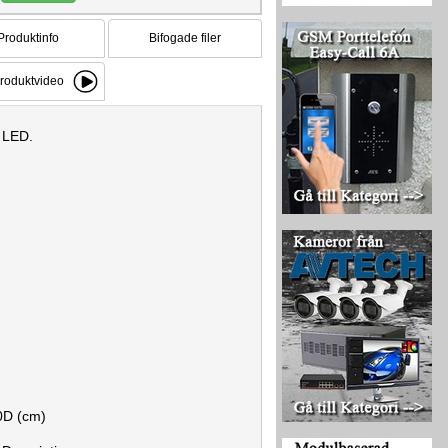
Produktinfo
Bifogade filer
roduktvideo
n LED.
0D (cm)