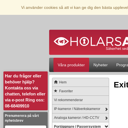
Vi använder cookies så att vi kan ge dig den bästa upplev
Våra produkter
Nyheter
Progr
Har du frågor eller
behöver hjälp?
Hem
Exi
Kontakta oss via
Favoriter
chatten, telefon eller
via e-post
Ring oss:
Vi rekommenderar
08-68409910
IP-kameror / Nätverkskameror
Prenumerera på vårt
Analoga kameror / HD-CCTV
nyhetsbrev
Portöppnare / Passersystem