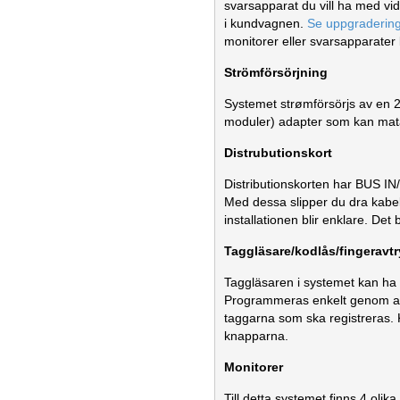
svarsapparat du vill ha med vi
i kundvagnen.
Se uppgradering
monitorer eller svarsapparater
Strömförsörjning
Systemet strømförsörjs av en
moduler) adapter som kan mata 
Distrubutionskort
Distributionskorten har BUS IN/
Med dessa slipper du dra kabe
installationen blir enklare. Det 
Taggläsare/kodlås/fingeravtr
Taggläsaren i systemet kan ha t
Programmeras enkelt genom att 
taggarna som ska registreras.
knapparna.
Monitorer
Till detta systemet finns 4 oli