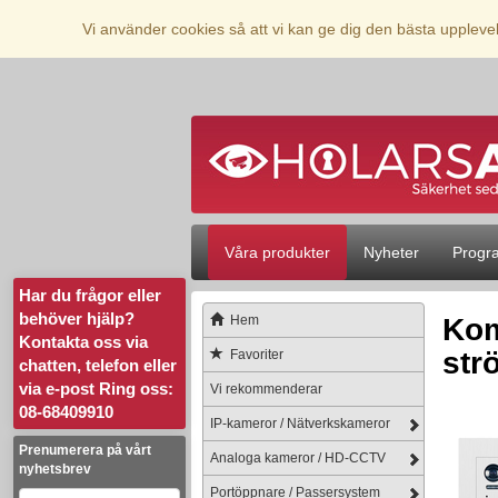
Vi använder cookies så att vi kan ge dig den bästa upplev
Våra produkter
Nyheter
Progr
Har du frågor eller
behöver hjälp?
Hem
Kom
Kontakta oss via
str
Favoriter
chatten, telefon eller
via e-post
Ring oss:
Vi rekommenderar
08-68409910
IP-kameror / Nätverkskameror
Prenumerera på vårt
Analoga kameror / HD-CCTV
nyhetsbrev
Portöppnare / Passersystem