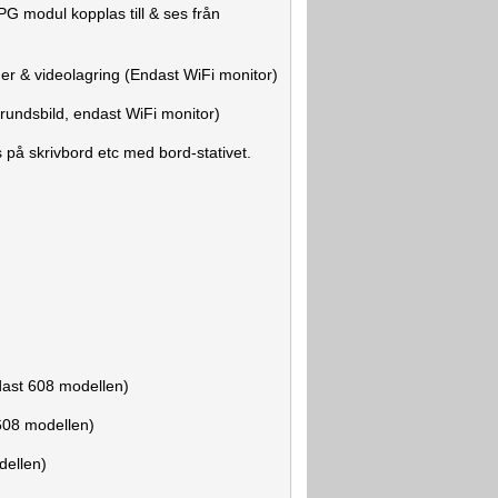
G modul kopplas till & ses från
der & videolagring (Endast WiFi monitor)
rundsbild, endast WiFi monitor)
 på skrivbord etc med bord-stativet.
dast 608 modellen)
608 modellen)
dellen)