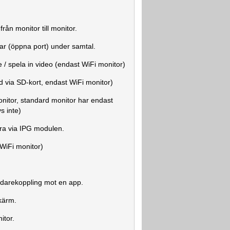
från monitor till monitor.
gar (öppna port) under samtal.
e / spela in video (endast WiFi monitor)
d via SD-kort, endast WiFi monitor)
nitor, standard monitor har endast
s inte)
mera via IPG modulen.
 WiFi monitor)
vidarekoppling mot en app.
kärm.
itor.