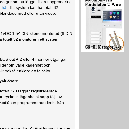
deo genom att lägga till en uppgradering
 här.
Ett system kan ha totalt 32
 blandade med eller utan video.
 24VDC 1,5A DIN-skene monterad (6 DIN
totalt 32 monitorer i ett system.
BUS out + 2 eller 4 monitor utgångar.
l genom varje kägenhet och
blir också enklare att felsöka.
yckläsare
otalt 320 taggar registrererade.
trycka in lägenhetsknapp följt av
 Kodlåsen programmeras direkt från
ka svarsapparater. WiFi videomonitor som