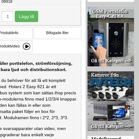
08918
Produktinfo
Bifogade filer
roduktvideo
ller porttelefon, strömförsöjrning,
bara ljud och distributionskort.
 du behöver för att få ett komplett
med. Holars 2 Easy 821 är ett
 bus system som kan sättas ihop precis
-modulerna finns med 1/2/3/4 knappar.
den kan fällas in eller som
atta paket följer en box för
d. Modulramen finns i 2*2, 2*3, 3*3.
ee svarsapparater utan video, men
pgraderar bara enkelt varje