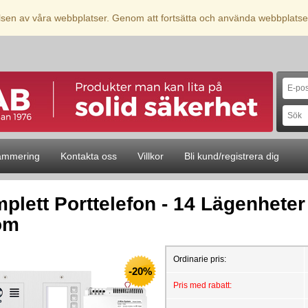
elsen av våra webbplatser. Genom att fortsätta och använda webbplatse
ammering
Kontakta oss
Villkor
Bli kund/registrera dig
plett Porttelefon - 14 Lägenheter -
öm
Ordinarie pris:
-20%
Pris med rabatt: