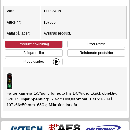
Pris:
1 885,90 kr
Artikelnr:
107635
Antal på lager:
Avslutad produkt.
Produktbeskrivning
Produktinfo
Bifogade filer
Relaterade produkter
Produktvideo
Farge kamera 1/3"sony for auto Iris DC/Vide. Ekskl. objektiv.
520 TV linjer.Spenning:12 Vdc.Lysfølsomhet 0.3lux/F2 Mål:
107x66x50 mm. 630 g.Mikrofon inngår