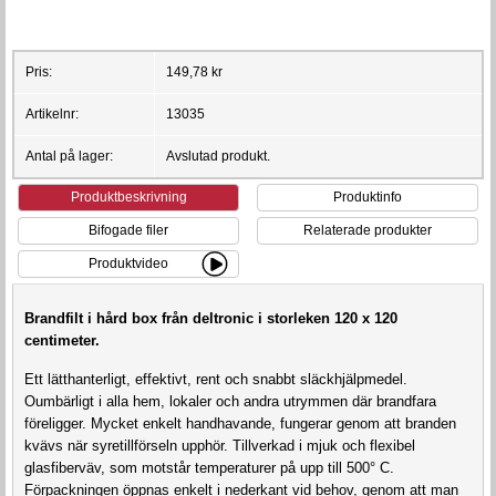
Pris:
149,78 kr
Artikelnr:
13035
Antal på lager:
Avslutad produkt.
Produktbeskrivning
Produktinfo
Bifogade filer
Relaterade produkter
Produktvideo
Brandfilt i hård box från deltronic i storleken 120 x 120
centimeter.
Ett lätthanterligt, effektivt, rent och snabbt släckhjälpmedel.
Oumbärligt i alla hem, lokaler och andra utrymmen där brandfara
föreligger. Mycket enkelt handhavande, fungerar genom att branden
kvävs när syretillförseln upphör. Tillverkad i mjuk och flexibel
glasfiberväv, som motstår temperaturer på upp till 500° C.
Förpackningen öppnas enkelt i nederkant vid behov, genom att man